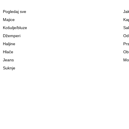
Pogledaj sve
Ja
Majice
Kap
Košulje/bluze
Sa
Džemperi
Odi
Haljine
Prs
Hlače
Ob
Jeans
Mo
Suknje