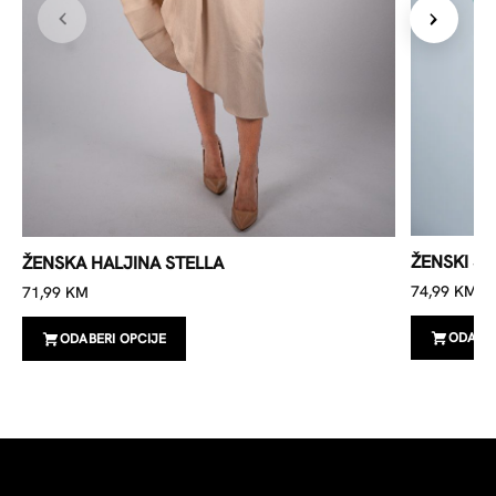
ŽENSKI S
ŽENSKA HALJINA STELLA
74,99
KM
71,99
KM
ODABER
ODABERI OPCIJE