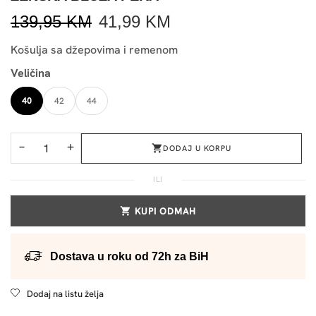
139,95
KM
41,99
KM
Košulja sa džepovima i remenom
Veličina
40
42
44
−
+
DODAJ U KORPU
ILI
KUPI ODMAH
Dostava u roku od 72h za BiH
Dodaj na listu želja