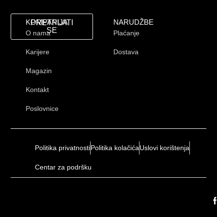
KOMPANIJA
NARUDŽBE
PRETPLATI
SE
O nama
Plaćanje
Karijere
Dostava
Magazin
Kontakt
Poslovnice
Politika privatnosti
Politika kolačića
Uslovi korištenja
Centar za podršku