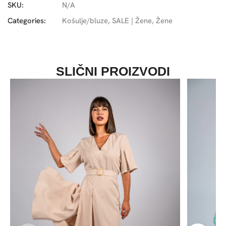
SKU:
N/A
Categories:
Košulje/bluze
,
SALE | Žene
,
Žene
SLIČNI PROIZVODI