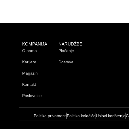
KOMPANIJA
NARUDŽBE
O nama
Plaćanje
Karijere
Dostava
Magazin
Kontakt
Poslovnice
Politika privatnosti
Politika kolačića
Uslovi korištenja
C