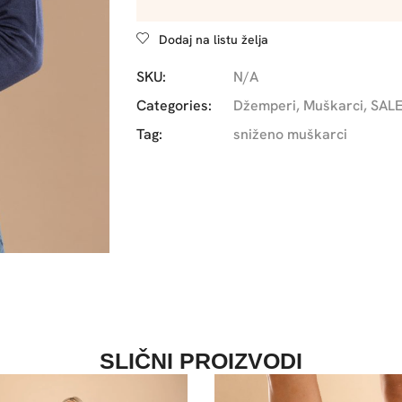
Dodaj na listu želja
SKU:
N/A
Categories:
Džemperi
,
Muškarci
,
SALE
Tag:
sniženo muškarci
SLIČNI PROIZVODI