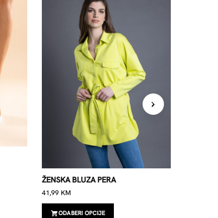
ŽENSKA 
41,99
KM
ŽENSKA BLUZA PERA
ODAB
41,99
KM
ODABERI OPCIJE