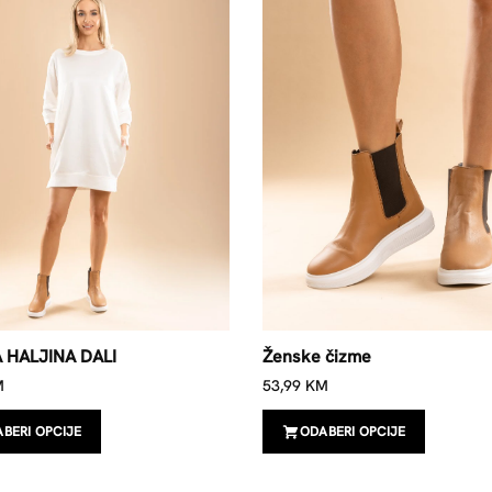
 HALJINA DALI
Ženske čizme
M
53,99
KM
BERI OPCIJE
ODABERI OPCIJE