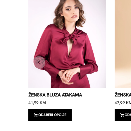
ŽENSKA BLUZA ATAKAMA
ŽENSKA
41,99
KM
47,99
K
ODABERI OPCIJE
ODA