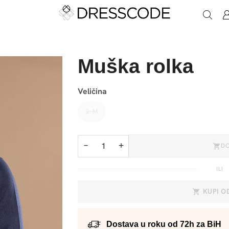
Muška rolka
Veličina
2: M
−
+
D
ILI
KUPI 
Dostava u roku od 72h za BiH