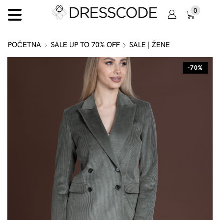
0
POČETNA
SALE UP TO 70% OFF
SALE | ŽENE
-70%