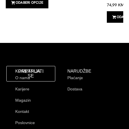
ODABERI OPCIJE
74,99
KM
ODABER
KOMPANIJA
NARUDŽBE
PRETPLATI
SE
O nama
Plaćanje
Karijere
Dostava
Magazin
Kontakt
Poslovnice