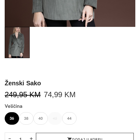
Ženski Sako
249,95
KM
74,99
KM
Veličina
36
38
40
42
44
−
+
DODAJ U KORPU