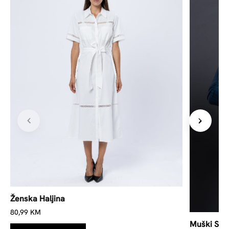
Ženska Haljina
80,99
KM
Muški Sak