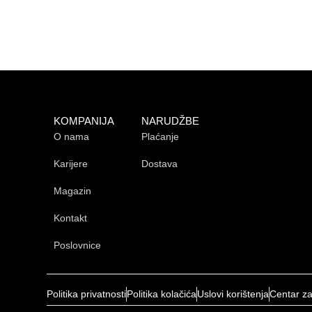
KOMPANIJA
NARUDŽBE
O nama
Plaćanje
Karijere
Dostava
Magazin
Kontakt
Poslovnice
Politika privatnosti
Politika kolačića
Uslovi korištenja
Centar z