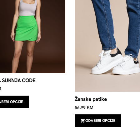
A SUKNJA CODE
M
Ženske patike
BERI OPCIJE
56,99
KM
ODABERI OPCIJE