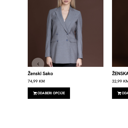
Ženski Sako
ŽENSK
74,99
KM
32,99
K
ODABERI OPCIJE
ODA