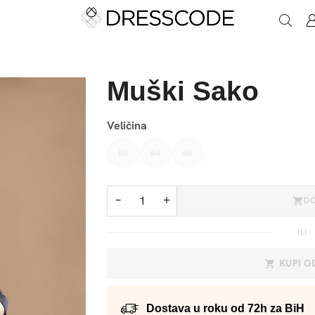
Muški Sako
Veličina
52
54
56
−
+
D
ILI
KUPI 
Dostava u roku od 72h za BiH