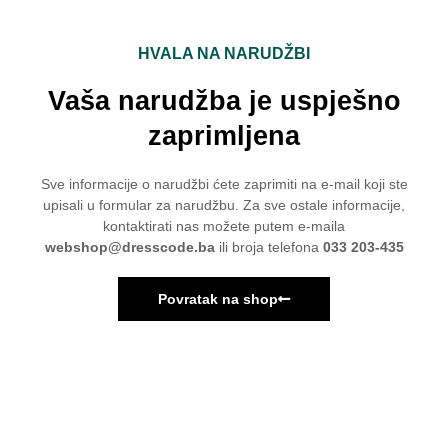
HVALA NA NARUDŽBI
Vaša narudžba je uspješno
zaprimljena
Sve informacije o narudžbi ćete zaprimiti na e-mail koji ste
upisali u formular za narudžbu. Za sve ostale informacije,
kontaktirati nas možete putem e-maila
webshop@dresscode.ba
ili broja telefona
033 203-435
Povratak na shop