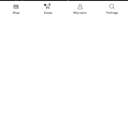
Karijere
Dostava
0
Shop
Korpa
Moj račun
Pretraga
Magazin
Kontakt
Poslovnice
Politika privatnosti
Politika kolačića
Uslovi korištenja
Centar za podršku
Dresscode d.o.o. Sarajevo | Džemala Bijedića 25 b | MBS: 65-
01-0035-19 | ID: 4202605210003 | PDV: 202605210003