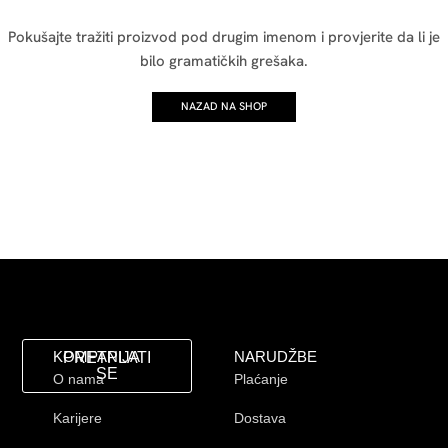
Pokušajte tražiti proizvod pod drugim imenom i provjerite da li je
bilo gramatičkih grešaka.
NAZAD NA SHOP
KOMPANIJA
NARUDŽBE
PRETPLATI
SE
O nama
Plaćanje
Karijere
Dostava