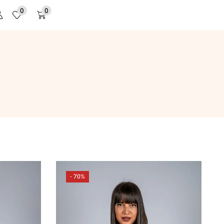
0
0
- 70%