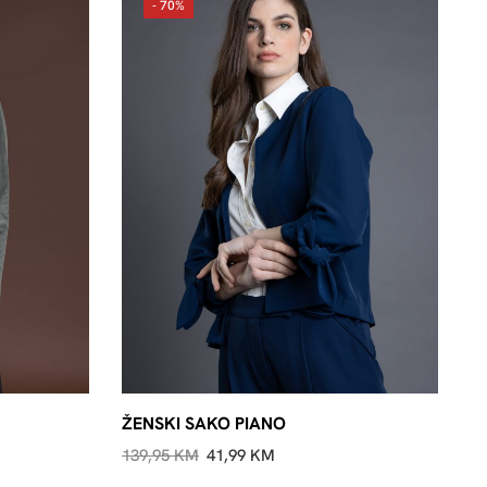
- 70%
ŽENSKI SAKO PIANO
139,95
KM
41,99
KM