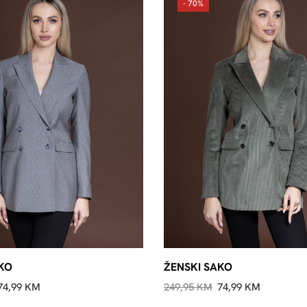
- 70%
KO
ŽENSKI SAKO
74,99
KM
249,95
KM
74,99
KM