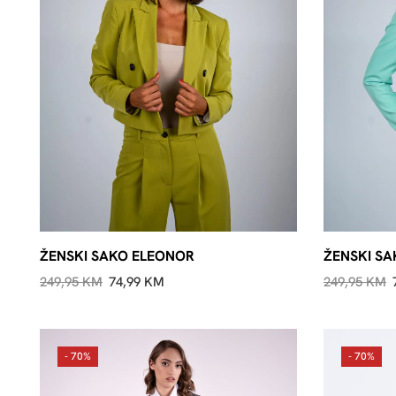
ŽENSKI SAKO ELEONOR
ŽENSKI S
249,95
KM
74,99
KM
249,95
KM
- 70%
- 70%