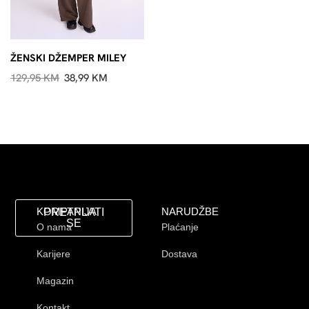
ŽENSKI DŽEMPER MILEY
129,95
KM
38,99
KM
KOMPANIJA
NARUDŽBE
PRETPLATI
SE
O nama
Plaćanje
Karijere
Dostava
Magazin
Kontakt