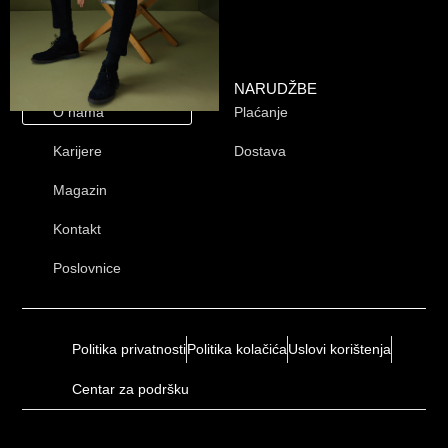
KOMPANIJA
NARUDŽBE
PRETPLATI
SE
O nama
Plaćanje
Karijere
Dostava
Magazin
Kontakt
Poslovnice
Politika privatnosti
Politika kolačića
Uslovi korištenja
Centar za podršku