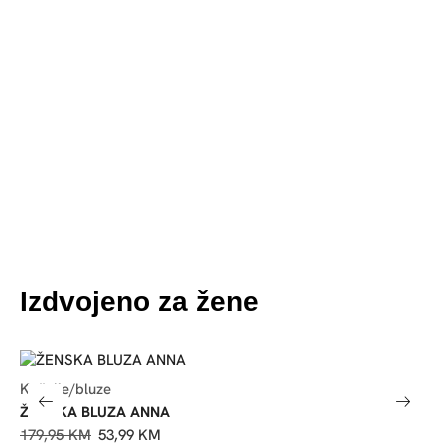
Izdvojeno za žene
Košulje/bluze
K
ŽENSKA BLUZA ANNA
Ž
179,95
KM
53,99
KM
1