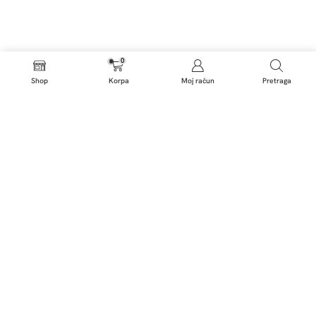
0
Shop
Korpa
Moj račun
Pretraga
KAPSULA ORMAR
Manje je više.
1. KONCEPT
2. ODABERITE SVOJ
KAPSULA ORMARA
STIL
“Kapsula” se odnosi na
U našoj posebno
pažljivo odabrani set
odabranoj kolekciji
odjevnih komada koji
pronaći ćete ključne