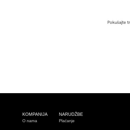
Pokušajte t
KOMPANIJA
NARUDŽBE
O nama
Plaćanje