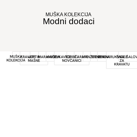
MUŠKA KOLEKCIJA
Modni dodaci
MUŠKA
KRAVATE
LEPTIR
MARAMICE
KAIŠEVI
RUKAVICE
TORBE I
ČARAPE
MANŽETNE
TREGERI
PINOVI
NARUKVICE
ŠNALE
ŠALOV
KOLEKCIJA
MAŠNE
NOVČANICI
ZA
KRAVATU