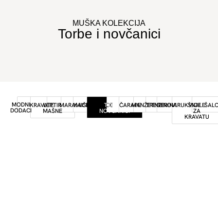
MUŠKA KOLEKCIJA
Torbe i novčanici
MODNI
KRAVATE
LEPTIR
MARAMICE
KAIŠEVI
RUKAVICE
TORBE I
ČARAPE
MANŽETNE
TREGERI
PINOVI
NARUKVICE
ŠNALE
ŠALO
DODACI
MAŠNE
NOVČANICI
ZA
KRAVATU