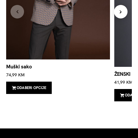
Muški sako
ŽENSKI S
74,99
KM
41,99
KM
ODABERI OPCIJE
ODABER