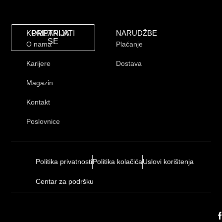
KOMPANIJA
NARUDŽBE
PRETPLATI
SE
O nama
Plaćanje
Karijere
Dostava
Magazin
Kontakt
Poslovnice
Politika privatnosti
Politika kolačića
Uslovi korištenja
Centar za podršku