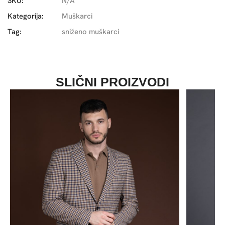
SKU:
N/A
Kategorija:
Muškarci
Tag:
sniženo muškarci
SLIČNI PROIZVODI