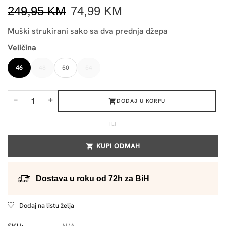
249,95
KM
74,99
KM
Muški strukirani sako sa dva prednja džepa
Veličina
46
48
50
54
−
+
DODAJ U KORPU
ILI
KUPI ODMAH
Dostava u roku od 72h za BiH
Dodaj na listu želja