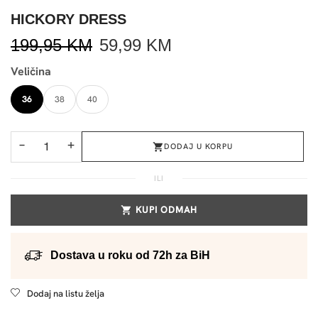
HICKORY DRESS
199,95
KM
59,99
KM
Veličina
36
38
40
−
+
DODAJ U KORPU
ILI
KUPI ODMAH
Dostava u roku od 72h za BiH
Dodaj na listu želja