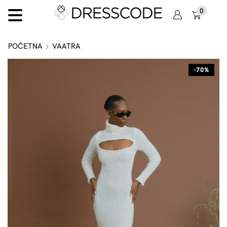
0
POČETNA
VAATRA
-70%