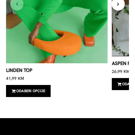
ASPEN PU
LINDEN TOP
26,99
KM
41,99
KM
ODABER
ODABERI OPCIJE