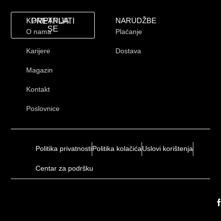
KOMPANIJA
NARUDŽBE
PRETPLATI
SE
O nama
Plaćanje
Karijere
Dostava
Magazin
Kontakt
Poslovnice
Politika privatnosti
Politika kolačića
Uslovi korištenja
Centar za podršku