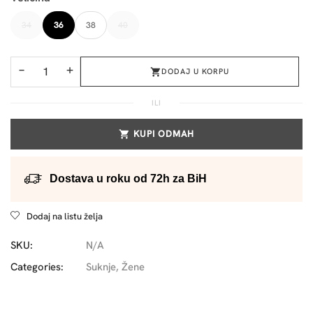
34
36
38
40
−
+
DODAJ U KORPU
ILI
KUPI ODMAH
Dostava u roku od 72h za BiH
Dodaj na listu želja
SKU:
N/A
Categories:
Suknje
,
Žene