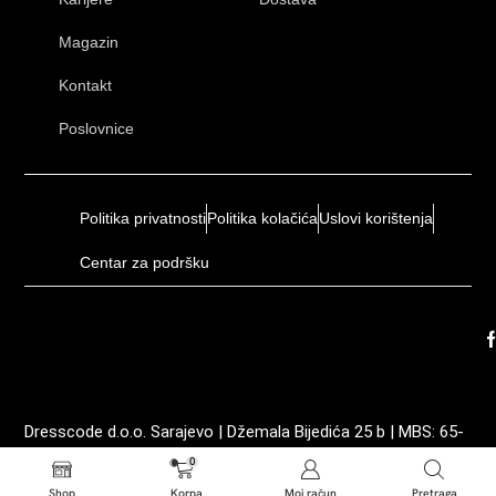
Magazin
Kontakt
Poslovnice
Politika privatnosti
Politika kolačića
Uslovi korištenja
Centar za podršku
Dresscode d.o.o. Sarajevo | Džemala Bijedića 25 b | MBS: 65-
01-0035-19 | ID: 4202605210003 | PDV: 202605210003
0
Shop
Korpa
Moj račun
Pretraga