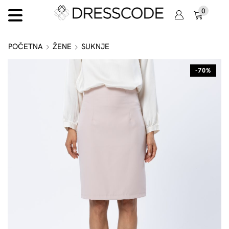
0
POČETNA
ŽENE
SUKNJE
-70%