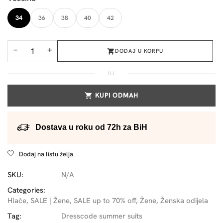
34
36
38
40
42
−
+
DODAJ U KORPU
ILI
KUPI ODMAH
Dostava u roku od 72h za BiH
Dodaj na listu želja
SKU:
N/A
Categories:
Hlače
,
SALE | Žene
,
SALE up to 70% off
,
Žene
,
Ženska odijela
Tag:
Dresscode summer suits