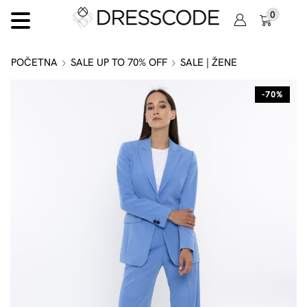
0
POČETNA
SALE UP TO 70% OFF
SALE | ŽENE
-70%