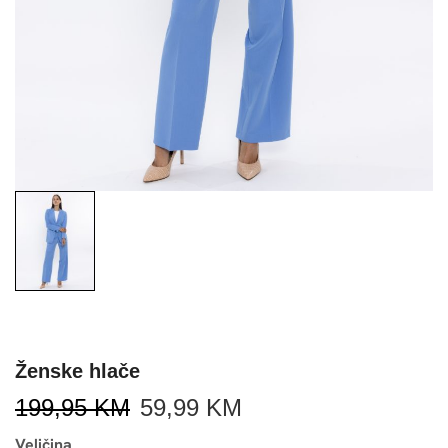
Ženske hlače
199,95
KM
59,99
KM
Veličina