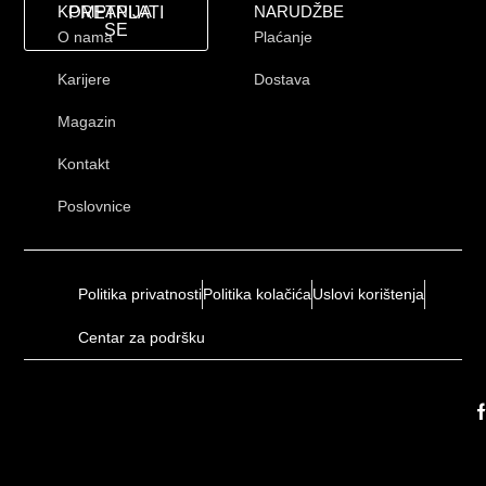
KOMPANIJA
NARUDŽBE
PRETPLATI
SE
O nama
Plaćanje
Karijere
Dostava
Magazin
Kontakt
Poslovnice
Politika privatnosti
Politika kolačića
Uslovi korištenja
Centar za podršku