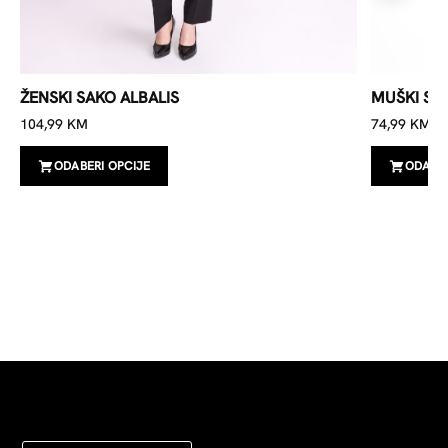
ŽENSKI SAKO ALBALIS
MUŠKI SA
104,99
KM
74,99
KM
ODABERI OPCIJE
ODABER