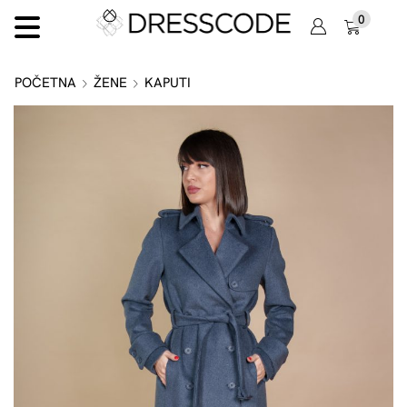
0
POČETNA
ŽENE
KAPUTI