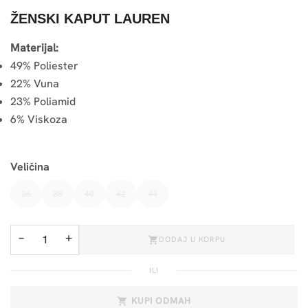
ŽENSKI KAPUT LAUREN
Materijal:
49% Poliester
22% Vuna
23% Poliamid
6% Viskoza
Veličina
36
38
40
42
44
−
+
DODAJ U KORPU
ILI
KUPI ODMAH