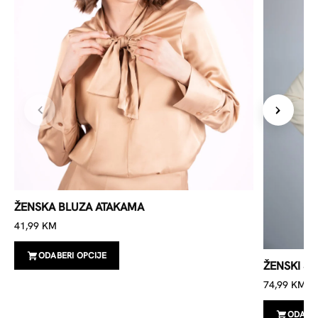
ŽENSKA BLUZA ATAKAMA
41,99
KM
ODABERI OPCIJE
ŽENSKI S
74,99
KM
ODABER