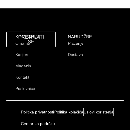
KOMPANIJA
NARUDŽBE
PRETPLATI
SE
O nama
Plaćanje
Karijere
Dostava
Magazin
Kontakt
Poslovnice
Politika privatnosti
Politika kolačića
Uslovi korištenja
Centar za podršku