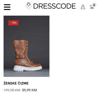
0
- 70%
ŽENSKE ČIZME
199,95
KM
59,99
KM