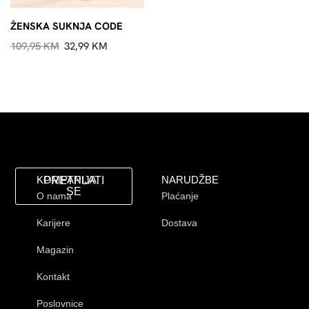
ŽENSKA SUKNJA CODE
109,95
KM
32,99
KM
KOMPANIJA
NARUDŽBE
PRETPLATI
SE
O nama
Plaćanje
Karijere
Dostava
Magazin
Kontakt
Poslovnice