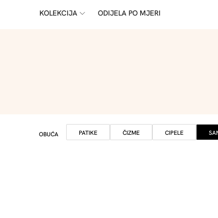
KOLEKCIJA
ODIJELA PO MJERI
PATIKE
ČIZME
CIPELE
SA
OBUĆA