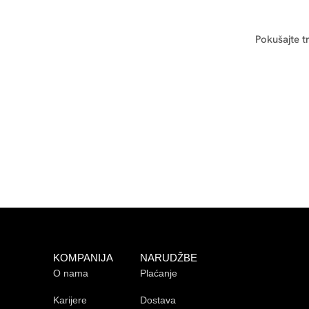
Pokušajte t
KOMPANIJA
NARUDŽBE
O nama
Plaćanje
Karijere
Dostava