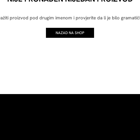
ražiti proizvod pod drugim imenom i provjerite da li je bilo gramatič
NAZAD NA SHOP