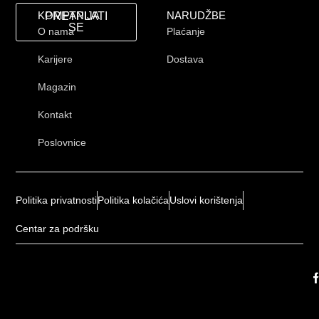
KOMPANIJA
NARUDŽBE
PRETPLATI
SE
O nama
Plaćanje
Karijere
Dostava
Magazin
Kontakt
Poslovnice
Politika privatnosti
Politika kolačića
Uslovi korištenja
Centar za podršku