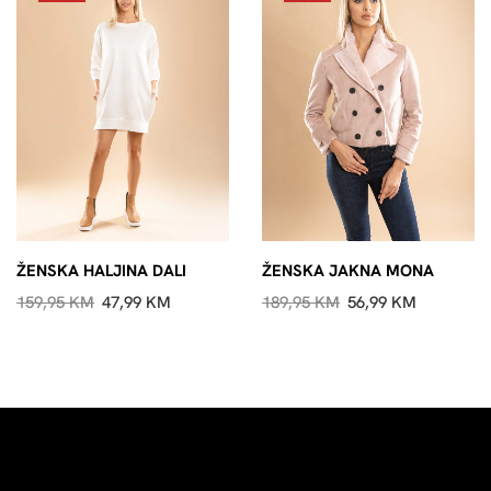
ŽENSKA HALJINA DALI
ŽENSKA JAKNA MONA
159,95
KM
47,99
KM
189,95
KM
56,99
KM