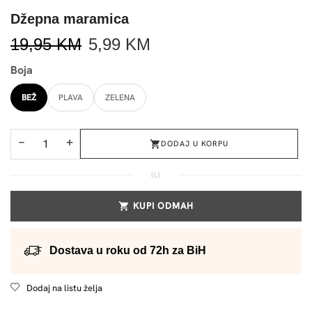
Džepna maramica
19,95
KM
5,99
KM
Boja
BEŽ
PLAVA
ZELENA
−
+
DODAJ U KORPU
ILI
KUPI ODMAH
Dostava u roku od 72h za BiH
Dodaj na listu želja