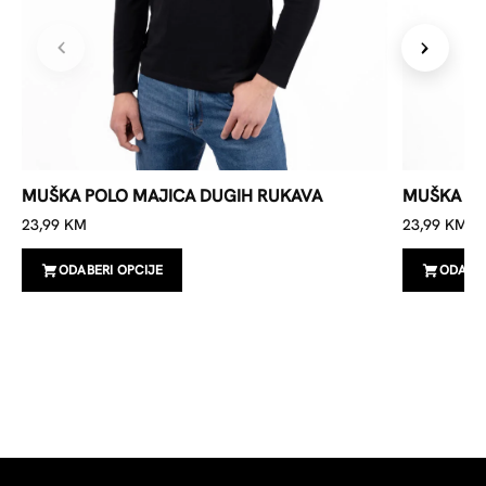
MUŠKA POLO MAJICA DUGIH RUKAVA
MUŠKA PO
23,99
KM
23,99
KM
ODABERI OPCIJE
ODABER