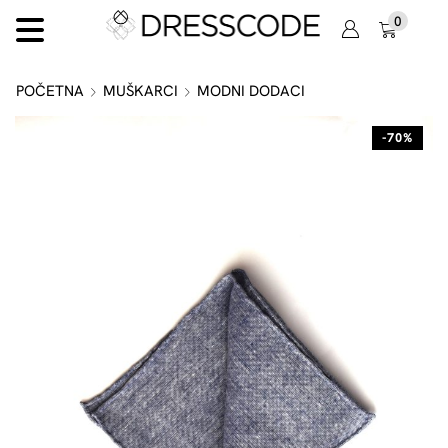
0
POČETNA
MUŠKARCI
MODNI DODACI
-70%