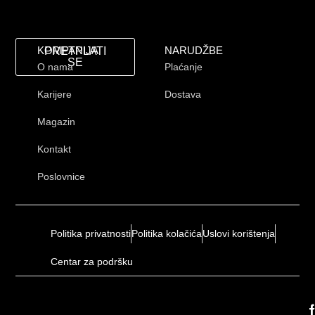
KOMPANIJA
NARUDŽBE
PRETPLATI
SE
O nama
Plaćanje
Karijere
Dostava
Magazin
Kontakt
Poslovnice
Politika privatnosti
Politika kolačića
Uslovi korištenja
Centar za podršku