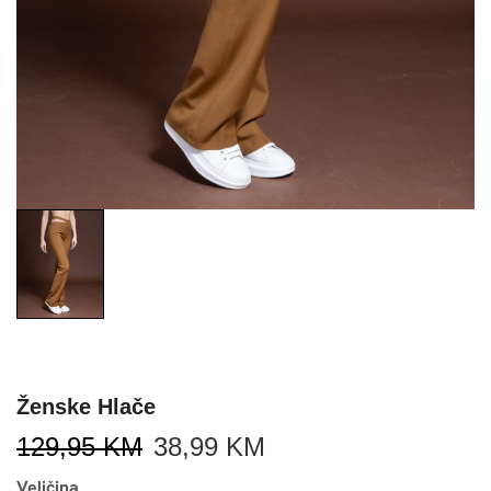
Ženske Hlače
129,95
KM
38,99
KM
Veličina