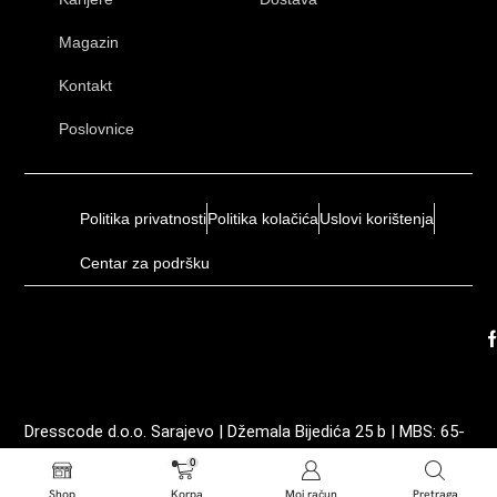
Magazin
Kontakt
Poslovnice
Politika privatnosti
Politika kolačića
Uslovi korištenja
Centar za podršku
Dresscode d.o.o. Sarajevo | Džemala Bijedića 25 b | MBS: 65-
01-0035-19 | ID: 4202605210003 | PDV: 202605210003
0
Shop
Korpa
Moj račun
Pretraga