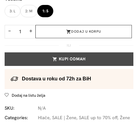
3: L
2: M
1: S
−
+
DODAJ U KORPU
ILI
KUPI ODMAH
Dostava u roku od 72h za BiH
Dodaj na listu želja
SKU:
N/A
Categories:
Hlače
,
SALE | Žene
,
SALE up to 70% off
,
Žene