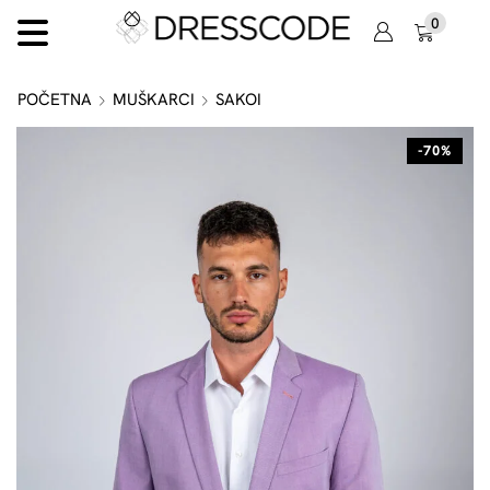
0
POČETNA
MUŠKARCI
SAKOI
-70%