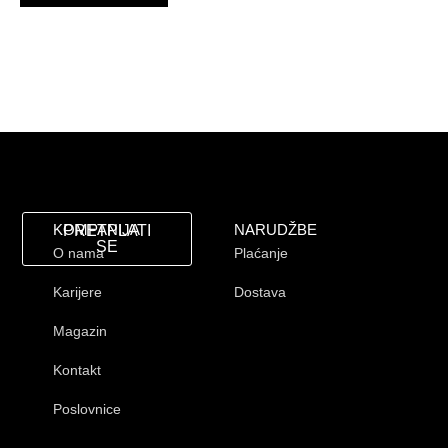
KOMPANIJA
NARUDŽBE
PRETPLATI
SE
O nama
Plaćanje
Karijere
Dostava
Magazin
Kontakt
Poslovnice