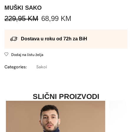
MUŠKI SAKO
229,95
KM
68,99
KM
Dostava u roku od 72h za BiH
Dodaj na listu želja
Categories:
Sakoi
SLIČNI PROIZVODI