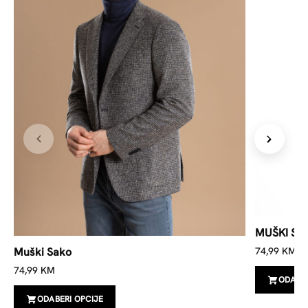
MUŠKI SA
Muški Sako
74,99
KM
74,99
KM
ODABER
ODABERI OPCIJE