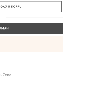
ODAJ U KORPU
ODMAH
e
,
Žene