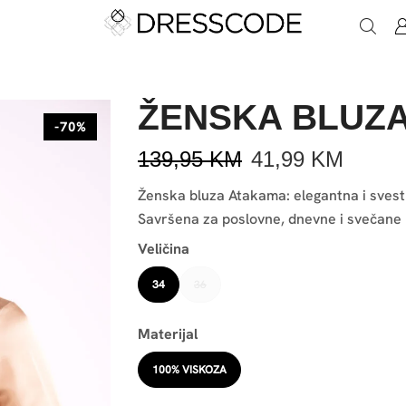
ŽENSKA BLUZ
-70%
139,95
KM
41,99
KM
Ženska bluza Atakama: elegantna i svest
Savršena za poslovne, dnevne i svečane k
Veličina
34
36
Materijal
100% VISKOZA