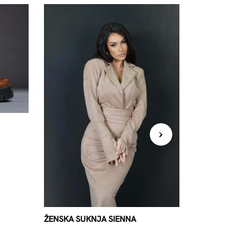
ŽENSKA 
ŽENSKA SUKNJA SIENNA
139,95
K