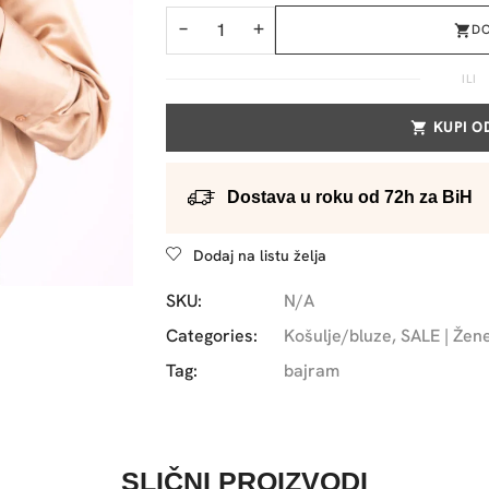
−
+
D
ILI
KUPI 
Dostava u roku od 72h za BiH
Dodaj na listu želja
SKU:
N/A
Categories:
Košulje/bluze
,
SALE | Žen
Tag:
bajram
SLIČNI PROIZVODI