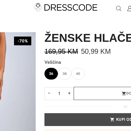
ŽENSKE HLAČ
-70%
169,95
KM
50,99
KM
Veličina
36
38
40
−
+
D
ILI
KUPI 