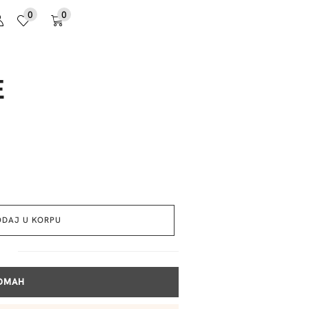
0
0
E
ODAJ U KORPU
ODMAH