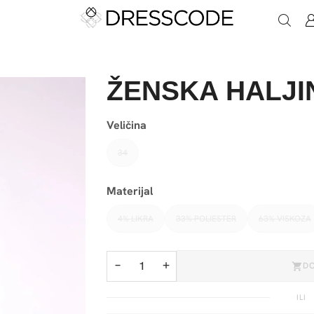
ŽENSKA HALJI
Veličina
34
Materijal
4% LIKRA
33% POLIESTER
63% VISKOZA
−
+
D
ILI