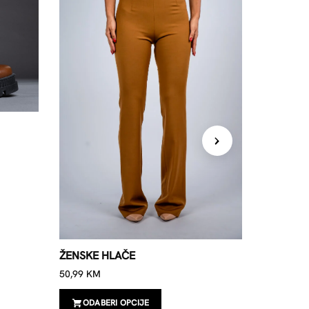
ŽENSKA 
ŽENSKE HLAČE
26,99
KM
50,99
KM
ODAB
ODABERI OPCIJE