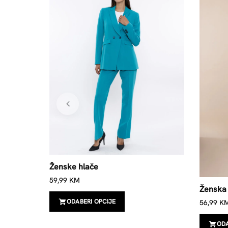
Ženske hlače
59,99
KM
Ženska 
ODABERI OPCIJE
56,99
K
ODA