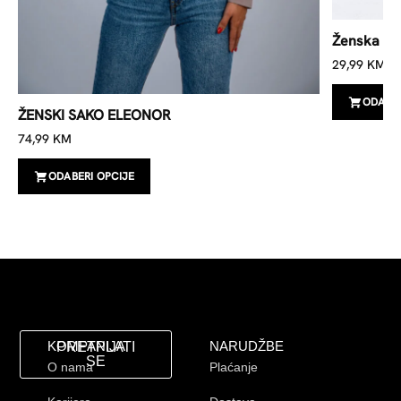
Ženska Hal
29,99
KM
ODABER
ŽENSKI SAKO ELEONOR
74,99
KM
ODABERI OPCIJE
KOMPANIJA
NARUDŽBE
PRETPLATI
SE
O nama
Plaćanje