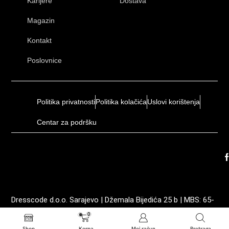
Karijere
Dostava
Magazin
Kontakt
Poslovnice
Politika privatnosti
Politika kolačića
Uslovi korištenja
Centar za podršku
Dresscode d.o.o. Sarajevo | Džemala Bijedića 25 b | MBS: 65-
01-0035-19 | ID: 4202605210003 | PDV: 202605210003
0
Shop
Korpa
Moj račun
Pretraga