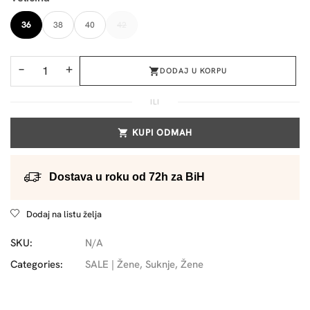
36
38
40
42
−
+
DODAJ U KORPU
ILI
KUPI ODMAH
Dostava u roku od 72h za BiH
Dodaj na listu želja
SKU:
N/A
Categories:
SALE | Žene
,
Suknje
,
Žene