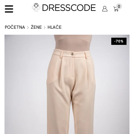
0
POČETNA
ŽENE
HLAČE
-70%