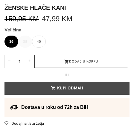
ŽENSKE HLAČE KANI
159,95
KM
47,99
KM
Veličina
36
38
40
−
+
DODAJ U KORPU
ILI
KUPI ODMAH
Dostava u roku od 72h za BiH
Dodaj na listu želja