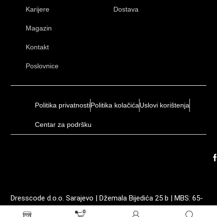
Karijere
Dostava
Magazin
Kontakt
Poslovnice
Politika privatnosti
Politika kolačića
Uslovi korištenja
Centar za podršku
Dresscode d.o.o. Sarajevo | Džemala Bijedića 25 b | MBS: 65-
01-0035-19 | ID: 4202605210003 | PDV: 202605210003
0