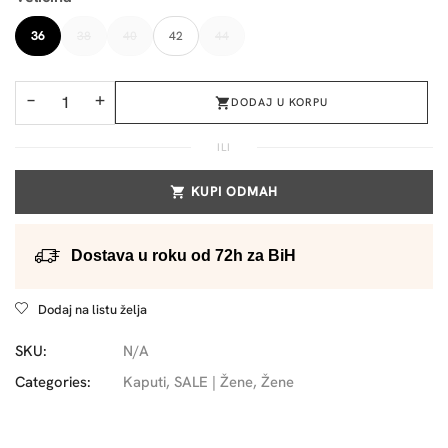
36
38
40
42
44
−
+
DODAJ U KORPU
ILI
KUPI ODMAH
Dostava u roku od 72h za BiH
Dodaj na listu želja
SKU:
N/A
Categories:
Kaputi
,
SALE | Žene
,
Žene