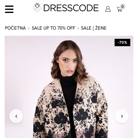
0
POČETNA
SALE UP TO 70% OFF
SALE | ŽENE
-70%