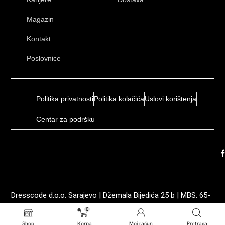
Magazin
Kontakt
Poslovnice
Politika privatnosti
Politika kolačića
Uslovi korištenja
Centar za podršku
Dresscode d.o.o. Sarajevo | Džemala Bijedića 25 b | MBS: 65-
01-0035-19 | ID: 4202605210003 | PDV: 202605210003
0
Shop
Korpa
Moj račun
Pretraga