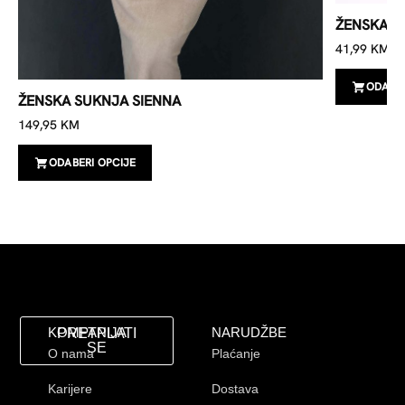
ŽENSKA B
41,99
KM
ODABER
ŽENSKA SUKNJA SIENNA
149,95
KM
ODABERI OPCIJE
KOMPANIJA
NARUDŽBE
PRETPLATI
SE
O nama
Plaćanje
Karijere
Dostava