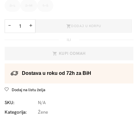
3: L
2: M
1: S
−
+
DODAJ U KORPU
ILI
KUPI ODMAH
Dostava u roku od 72h za BiH
Dodaj na listu želja
SKU:
N/A
Kategorija:
Žene