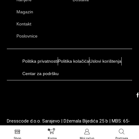
Magazin
Kontakt
Poslovnice
Politika privatnosti
Politika kolačića
Uslovi korištenja
Centar za podršku
Dresscode d.o.o. Sarajevo | Džemala Bijedića 25 b | MBS: 65-
01-0035-19 | ID: 4202605210003 | PDV: 202605210003
0
Shop
Korpa
Moj račun
Pretraga