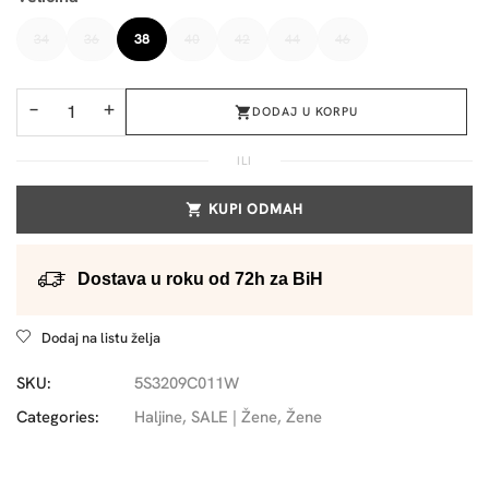
34
36
38
40
42
44
46
−
+
DODAJ U KORPU
ILI
KUPI ODMAH
Dostava u roku od 72h za BiH
Dodaj na listu želja
SKU:
5S3209C011W
Categories:
Haljine
,
SALE | Žene
,
Žene