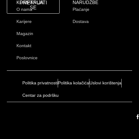
KOMPANIJA
NARUDŽBE
PRETPLATI
SE
O nama
Plaćanje
Karijere
Dostava
Magazin
Kontakt
Poslovnice
Politika privatnosti
Politika kolačića
Uslovi korištenja
Centar za podršku