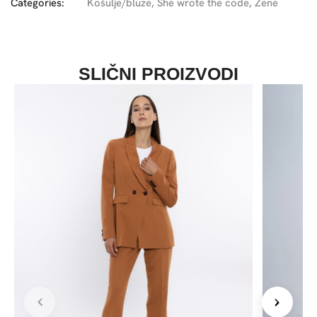
Categories:
Košulje/bluze
,
She wrote the code
,
Žene
SLIČNI PROIZVODI