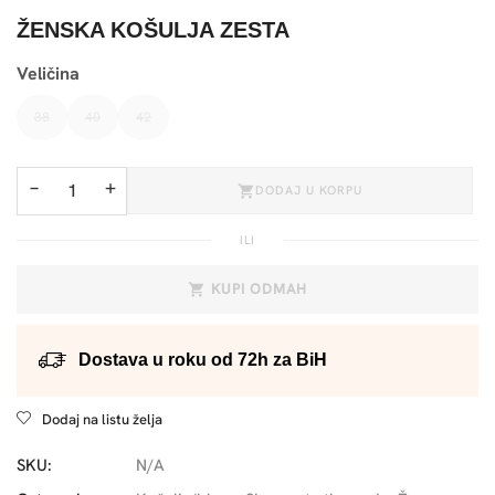
ŽENSKA KOŠULJA ZESTA
Veličina
38
40
42
−
+
DODAJ U KORPU
ILI
KUPI ODMAH
Dostava u roku od 72h za BiH
Dodaj na listu želja
SKU:
N/A