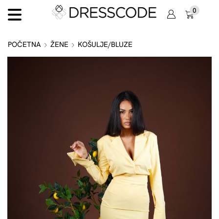
0
POČETNA
ŽENE
KOŠULJE/BLUZE