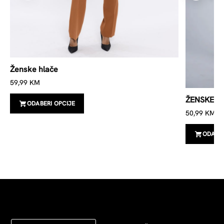
Ženske hlače
59,99
KM
ŽENSKE H
ODABERI OPCIJE
50,99
KM
ODABER